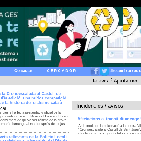
Contactar
C E R C A D O R
directori xarxes 
Televisió Ajuntament
 la Cronoescalada al Castell de
 43a edició, una mítica competició
e la història del ciclisme català
Incidències / avisos
2026
 dies s’ha fet la presentació oficial de la
que continua sent el Memorial Pascual Horna
Afectacions al trànsit diumenge 
neixement de qui va ser l’ànima de la prova
ornarà diumenge al matí després de tot just
Amb motiu de la celebració a la nostra Vil
“Cronoescalada al Castell de Sant Joan”, 
efectuarem els següents talls i desviament
eis rellevants de la Policia Local i