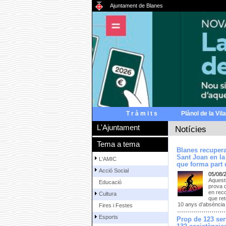
Ajuntament de Blanes
T r à m i t s
Plànol de la Vila
L'Ajuntament
Notícies
Tema a tema
Blanes recupera
Sant Joan en la
L'AMIC
que forma part d
Acció Social
05/08/
Aquests
Educació
prova 
en reco
Cultura
que ret
10 anys d’absència
Fires i Festes
Esports
Prop de 123 serv