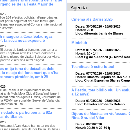
 sanitàries al dispositiu del Pla de
rgències de la Festa Major de
Agenda
2026
l de 164 efectius policials i d’emergències
Cinema als Barris 2026
llat per la seguretat del cicle festiu, que
de manera especial el Concurs Internacional
Dates: 30/06/2026 - 18/08/2026
 d’Artifici
Horari: 22 h
Lloc: diferents barris de Blanes
h inaugura a Casa Saladrigas
’, la seva nova exposició
Miniclub
2026
45 obres de l’artista blanenc, que torna a
Dates: 01/07/2026 - 31/08/2026
dre i captivar amb les seves coloristes
Horari: 10 - 14 h
cions plenes de vitalitat i alegria per viure,
Lloc: Pg de s’Abanell (C. Mercè Ro
podran visitar fins al 29 d’agost
Tecnificació estiu futbol
es mitja tona de deixalles dels
en la neteja del fons marí que s’ha
Dates: 07/07/2026 - 13/08/2026
 concurs pirotècnic, amb 25
Horari: Dimarts i dijous de 16h a 21
Lloc: Ciutat Esportiva Blanes Camp
2026
A l’estiu, tota biblio viu! Un esti
ei de Residus de l’Ajuntament ho ha
nat amb Mola Mola Club d’Escafandrisme, i
a 12 anys)
mptat amb els Agents Cívics, voluntariat de
sia FEAM, personal del Servei de Vigilància
Dates: 01/08/2026 - 25/09/2026
e l'empresa NORA
Lloc: Biblioteca Roberto Bolaño
 nedadors participen a la 82a
Dijous de Música en viu/assoc. 
ar de Blanes
Ntra. Sra. del Vilar
2026
Dates: 06/08/2026
Moncanut i Alan Mateo han estat els dos
Horari: 20:30 h-22:30 h
s més ràpids, seguits per Paula Bautista i