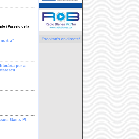
le i Passeig de la
Escoltan's en directe!
imurtra”
literària per a
rtarescu
soc. Gastr. Pl.