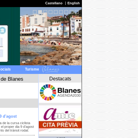
Castellano
English
socials
Turisme
Destacats
 de Blanes
9 d'agost
a de la cursa ciclista
el proper dia 9 d’agost
s del trànsit rodat: