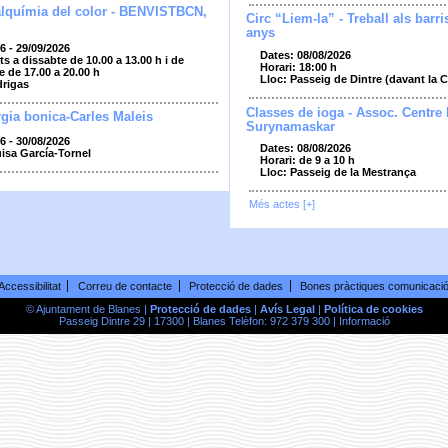
alquímia del color - BENVISTBCN,
Circ “Liem-la” - Treball als barri
anys
6 - 29/09/2026
Dates: 08/08/2026
ts a dissabte de 10.00 a 13.00 h i de
Horari: 18:00 h
e de 17.00 a 20.00 h
Lloc: Passeig de Dintre (davant la 
drigas
Classes de ioga - Assoc. Centre
gia bonica-Carles Maleis
Surynamaskar
6 - 30/08/2026
Dates: 08/08/2026
uisa García-Tornel
Horari: de 9 a 10 h
Lloc: Passeig de la Mestrança
Més actes [+]
Accessibilitat
Correu de contacte
Protecció de dades
Bones pràctiques comunicaci
© Ajuntament de Blanes |
Protecció de dades
|
Avís Legal
|
Política de cookies
Passeig Dintre 29 | 17300 | Blanes Telèfon: 972 379 300 |
Informació