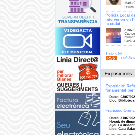
Maria G
respec
Policia Local d
intervenen en l’
la ciutat
31/07/
Cap per
moment 
havia a
Històric [+]
Què és 
Exposicions
Exposició: Refl
fonamental per
Dates: 03/07/202
Lloc: Bibliotec
Francesc Orenc
Dates: 31/07/202
Horari: de dimar
dijous a dissabt
Lloc: Casa Sala