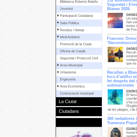
132 assistències
Biblioteca Roberto Bolaño
Seguretat i Eme
Blanes 2026
Joventut
04/08/
Participació Ciutadana
Un tota
han vet
Salut Pública
inclou 
de Focs
Residus i Neteja
Medi Ambient
Francesc Orenc
‘Deconstruccció
Promoció de la Ciutat
04/08/
Oficina de Català
Recull 
sorpren
Seguretat i Protecció Civil
composi
que es 
Arxiu Municipal
Recullen a Blan
Urbanisme
focs d’artifici 
Enginyeria
fet després del
submarinistes
Àrea Econòmica
03/08/
Contractació municipal
El Serv
coordi
La Ciutat
s’ha co
l’Esglé
de les platges, i d
Ciutadans
360 nedadores i
Travessia Popul
02/08/
Isona 
nedador