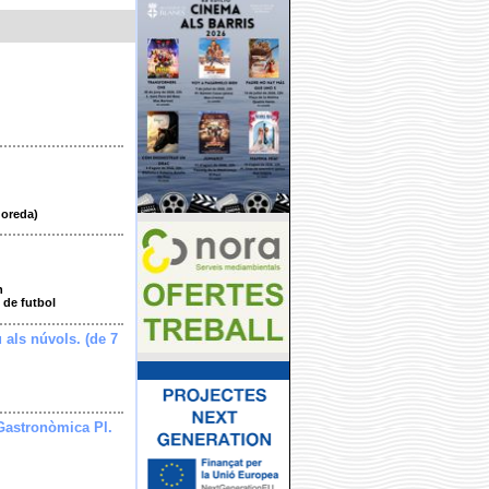
doreda)
h
 de futbol
u als núvols. (de 7
Gastronòmica Pl.