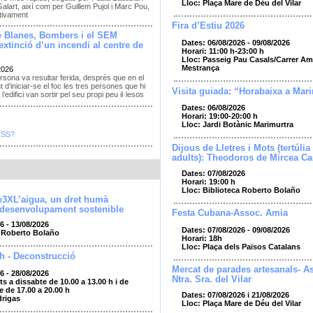
Lloc: Plaça Mare de Déu del Vilar
alart, així com per Guillem Pujol i Marc Pou,
tivament
Fira d’Estiu 2026
e Blanes, Bombers i el SEM
Dates: 06/08/2026 - 09/08/2026
extinció d’un incendi al centre de
Horari: 11:00 h-23:00 h
Lloc: Passeig Pau Casals/Carrer Amp
Mestrança
2026
sona va resultar ferida, després que en el
d’iniciar-se el foc les tres persones que hi
Visita guiada: “Horabaixa a Mar
 l’edifici van sortir pel seu propi peu il·lesos
Dates: 06/08/2026
Horari: 19:00-20:00 h
Lloc: Jardi Botànic Marimurtra
RSS?
Dijous de Lletres i Mots (tertúlia 
adults): Theodoros de Mircea Ca
Dates: 07/08/2026
Horari: 19:00 h
Lloc: Biblioteca Roberto Bolaño
e3XL’aigua, un dret humà
 desenvolupament sostenible
Festa Cubana-Assoc. Amia
6 - 13/08/2026
Dates: 07/08/2026 - 09/08/2026
a Roberto Bolaño
Horari: 18h
Lloc: Plaça dels Països Catalans
h - Deconstrucció
Mercat de parades artesanals- As
6 - 28/08/2026
Ntra. Sra. del Vilar
ts a dissabte de 10.00 a 13.00 h i de
e de 17.00 a 20.00 h
Dates: 07/08/2026 i 21/08/2026
drigas
Lloc: Plaça Mare de Déu del Vilar