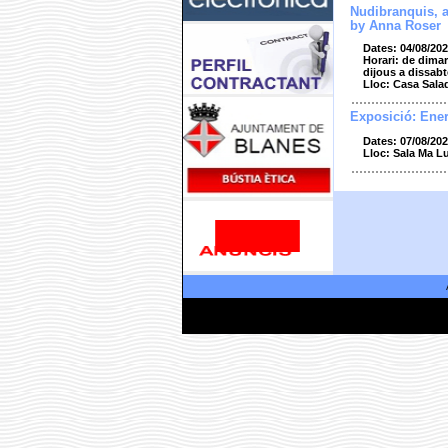
Nudibranquis, 
by Anna Roser
Dates: 04/08/202
Horari: de dimar
dijous a dissabt
Lloc: Casa Sala
Exposició: Ener
Dates: 07/08/202
Lloc: Sala Ma L