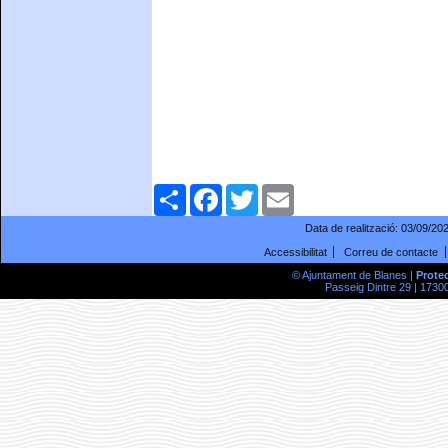
Comparteix
Facebook
Twitter
Email
Data de realització:
03/09/20
Accessibilitat
Correu de contacte
© Ajuntament de Blanes |
Prote
Passeig Dintre 29 | 17300