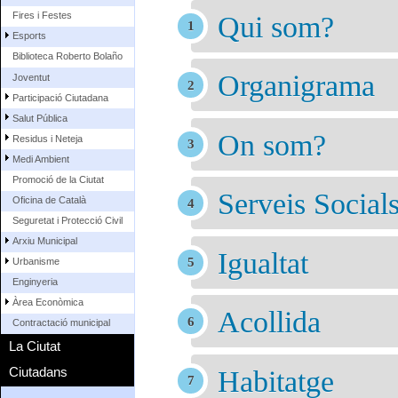
Fires i Festes
Qui som?
Esports
Biblioteca Roberto Bolaño
Organigrama
Joventut
Participació Ciutadana
Salut Pública
On som?
Residus i Neteja
Medi Ambient
Promoció de la Ciutat
Serveis Social
Oficina de Català
Seguretat i Protecció Civil
Arxiu Municipal
Igualtat
Urbanisme
Enginyeria
Àrea Econòmica
Acollida
Contractació municipal
La Ciutat
Ciutadans
Habitatge