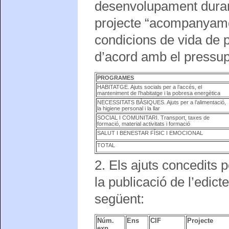
desenvolupament durant
projecte “acompanyamen
condicions de vida de p
d’acord amb el pressup
PROGRAMES
HABITATGE. Ajuts socials per a l’accés, el
manteniment de l’habitatge i la pobresa energètica
NECESSITATS BÀSIQUES. Ajuts per a l’alimentació,
la higiene personal i la llar
SOCIAL I COMUNITARI. Transport, taxes de
formació, material activitats i formació
SALUT I BENESTAR FÍSIC I EMOCIONAL
TOTAL
2. Els ajuts concedits p
la publicació de l’edict
següent:
Núm.
Ens
CIF
Projecte
exp