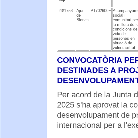
23/1758
Ajunt.
P1702600F
Acompanyam
de
social i
Blanes
comunitari per
la millora de l
condicions de
vida de
persones en
situació de
vulnerabilitat
CONVOCATÒRIA PER
DESTINADES A PRO
DESENVOLUPAMENT 
Per acord de la Junta 
2025 s'ha aprovat la c
desenvolupament de pro
internacional per a l'ex