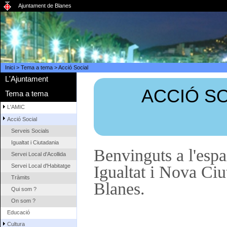
Ajuntament de Blanes
Inici
>
Tema a tema
>
Acció Social
L'Ajuntament
ACCIÓ SO
Tema a tema
L'AMIC
Acció Social
Serveis Socials
Igualtat i Ciutadania
Benvinguts a l'espa
Servei Local d'Acollida
Servei Local d'Habitatge
Igualtat i Nova Ciu
Tràmits
Blanes.
Qui som ?
On som ?
Educació
Cultura