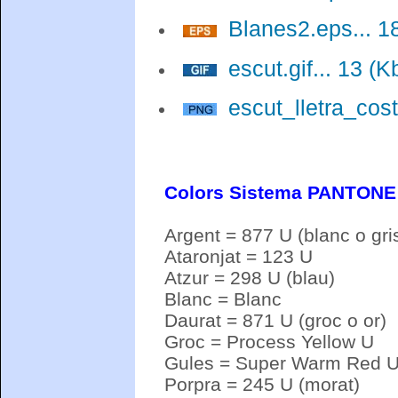
Blanes2.eps... 1
escut.gif... 13 (K
escut_lletra_cost
Colors Sistema PANTONE
Argent = 877 U (blanc o gri
Ataronjat = 123 U
Atzur = 298 U (blau)
Blanc = Blanc
Daurat = 871 U (groc o or)
Groc = Process Yellow U
Gules = Super Warm Red U 
Porpra = 245 U (morat)