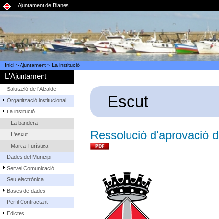
Ajuntament de Blanes
Inici
>
Ajuntament
>
La institució
L'Ajuntament
Salutació de l'Alcalde
Escut
Organització institucional
La institució
La bandera
Ressolució d'aprovació 
L'escut
Marca Turística
Dades del Municipi
Servei Comunicació
Seu electrònica
Bases de dades
Perfil Contractant
Edictes