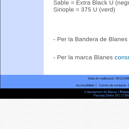
Sable = Extra Black U (neg
Sinople = 375 U (verd)
- Per la Bandera de Blane
- Per la marca Blanes
consu
Data de realització:
09/12/19
Accessibilitat
Correu de contacte
© Ajuntament de Blanes |
Prote
Passeig Dintre 29 | 17300