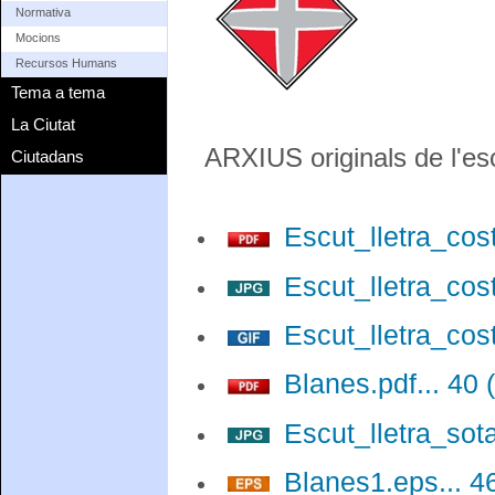
Normativa
Mocions
Recursos Humans
Tema a tema
La Ciutat
ARXIUS originals de l'es
Ciutadans
Escut_lletra_cost
Escut_lletra_cost
Escut_lletra_cost
Blanes.pdf... 40 
Escut_lletra_sota
Blanes1.eps... 4