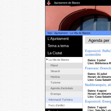
Ajuntament de Blanes
Inici
:
Ajuntament
:
La Vila de Blanes
L'Ajuntament
Agenda per 
Tema a tema
Exposició: Refl
La Ciutat
sostenible
La Vila de Blanes
Dates: 3 juliol
Lloc: Biblioteca 
Plànol
Francesc Orench
Situació
Dates: 31 juliol
Història
Horari: de dimarts
Lloc: Casa Saladr
Turisme
Nudibranquis, a
Agenda d'activitats
Dates: 4 agost
Horari: de dimarts
El temps
Lloc: Casa Saladr
Informació Turística
Exposició: Energ
Focs d'artifici
Dates: 7 agost
Lloc: Sala Ma Lui