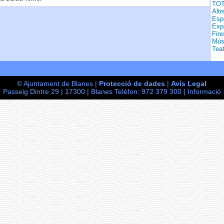
TO
Altr
Esp
Exp
Fire
Mús
Teat
© Ajuntament de Blanes |
Protecció de dades
|
Avís Legal
Passeig Dintre 29 | 17300 | Blanes Telèfon: 972 379 300 |
Informació