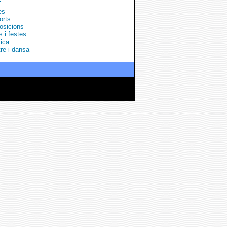
T
es
orts
osicions
s i festes
ica
re i dansa