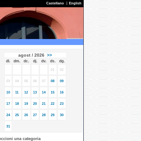
Castellano
English
agost / 2026
>>
dl.
dm.
dc.
dj.
dv.
ds.
dg.
01
02
03
04
05
06
07
08
09
10
11
12
13
14
15
16
17
18
19
20
21
22
23
24
25
26
27
28
29
30
31
eccioni una categoria